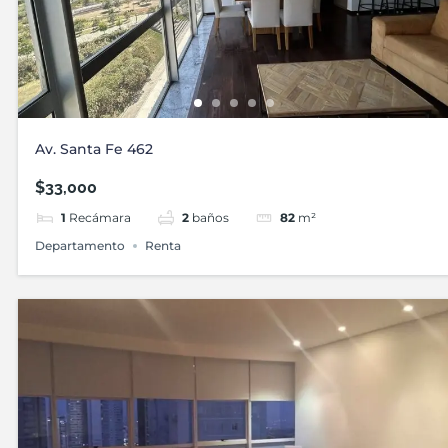
Av. Santa Fe 462
$33,000
1
Recámara
2
baños
82
m²
Departamento
Renta