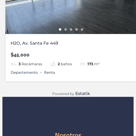
H2O, Av. Santa Fe 449
$45,000
3
Recámaras
2
baños
173
m²
Departamento
Renta
Estatik
Powered by
Nosotros