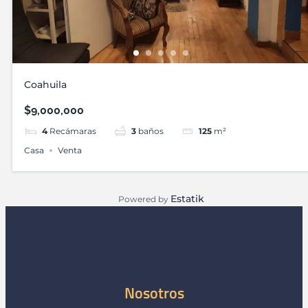
Coahuila
$9,000,000
4
Recámaras
3
baños
125
m²
Casa
Venta
Estatik
Powered by
Nosotros