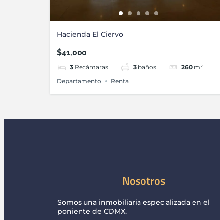
Hacienda El Ciervo
$41,000
3
Recámaras
3
baños
260
m²
Departamento
Renta
Nosotros
Somos una inmobiliaria especializada en el
poniente de CDMX.